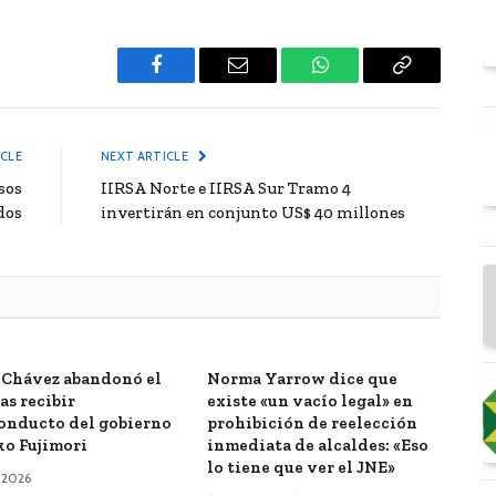
Facebook
Email
WhatsApp
Copy
Link
ICLE
NEXT ARTICLE
sos
IIRSA Norte e IIRSA Sur Tramo 4
dos
invertirán en conjunto US$ 40 millones
 Chávez abandonó el
Norma Yarrow dice que
as recibir
existe «un vacío legal» en
onducto del gobierno
prohibición de reelección
ko Fujimori
inmediata de alcaldes: «Eso
lo tiene que ver el JNE»
, 2026