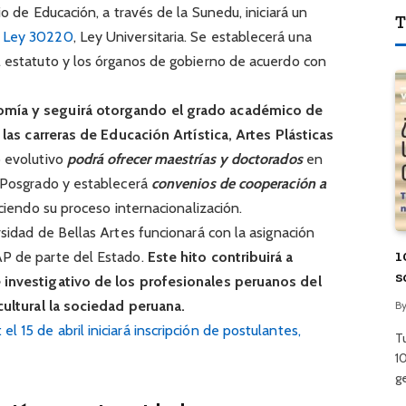
io de Educación, a través de la Sunedu, iniciará un
T
a
Ley 30220
, Ley Universitaria. Se establecerá una
l estatuto y los órganos de gobierno de acuerdo con
omía y seguirá otorgando el grado académico de
n las carreras de Educación Artística, Artes Plásticas
o evolutivo
podrá ofrecer maestrías y doctorados
en
e Posgrado y establecerá
convenios de cooperación a
eciendo su proceso internacionalización.
rsidad de Bellas Artes funcionará con la asignación
1
AP de parte del Estado.
Este hito contribuirá a
s
 investigativo de los profesionales peruanos del
cultural la sociedad peruana.
B
 15 de abril iniciará inscripción de postulantes,
T
1
g