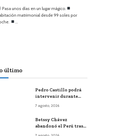
Pasa unos días en un lugar mágico.
abitación matrimonial desde 99 soles por
oche.
…
o último
Pedro Castillo podrá
intervenir durante
audiencia virtual
7 agosto, 2026
donde se evaluará
recurso que busca su
Betssy Chávez
libertad
abandonó el Perú tras
recibir salvoconducto
7 agosto, 2026