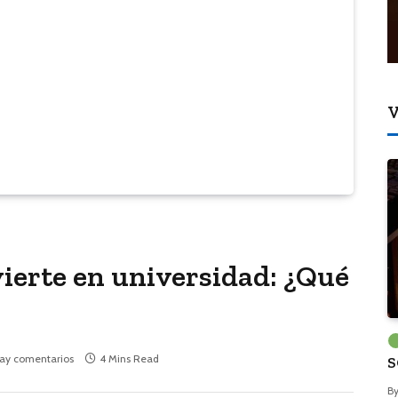
V
vierte en universidad: ¿Qué
ay comentarios
4 Mins Read
S
B