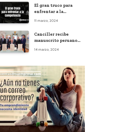
El gran truco para
enfrentar a la
competencia
11 marzo, 2024
Canciller recibe
manuscrito peruano
del siglo XVI
14 marzo, 2024
recuperado por el FBI