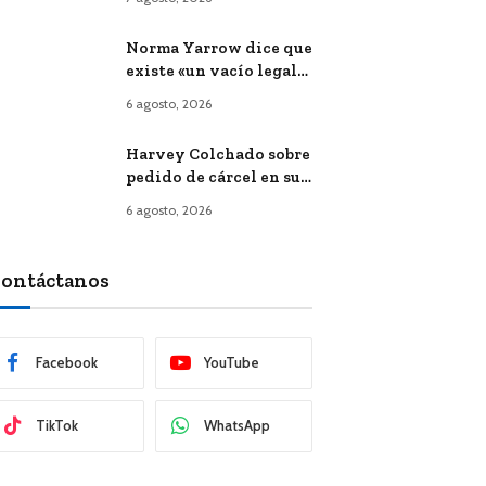
del gobierno de Keiko
Fujimori
Norma Yarrow dice que
existe «un vacío legal»
en prohibición de
6 agosto, 2026
reelección inmediata
de alcaldes: «Eso lo
Harvey Colchado sobre
tiene que ver el JNE»
pedido de cárcel en su
contra: «Soy inocente
6 agosto, 2026
de los cargos que se me
imputan»
ontáctanos
Facebook
YouTube
TikTok
WhatsApp